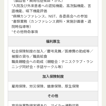
（脳血管・廃用性症候群・がん）
*入院及び外来患者への認知機能、高次脳機能、言
語機能、嚥下機能評価
*病棟カンファレンス、NST、各委員会への参加
*書類業務（カンファレンス資料・実施計画書・退
院時指導等）
*その他特命事項
福利厚生
社会保険制度の加入／慶弔見舞／医療費の助成等／
被服の貸与／職員給食
職員親睦会への助成（親睦会：テニスクラブ・ラン
ニング同好会・手話サークル等）
加入保険制度
雇用保険、労災保険、健康保険、厚生保険
その他
育児休業取得実績あり マイカー通勤可能