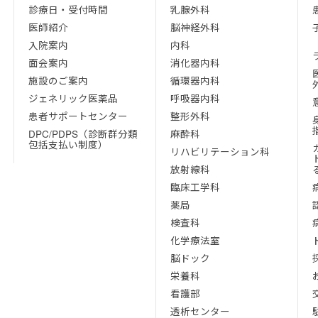
診療日・受付時間
乳腺外科
医師紹介
脳神経外科
入院案内
内科
面会案内
消化器内科
施設のご案内
循環器内科
ジェネリック医薬品
呼吸器内科
患者サポートセンター
整形外科
DPC/PDPS（診断群分類
麻酔科
包括支払い制度）
リハビリテーション科
放射線科
臨床工学科
薬局
検査科
化学療法室
脳ドック
栄養科
看護部
透析センター