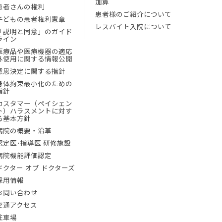
加算
患者さんの権利
患者様のご紹介について
子どもの患者権利憲章
レスパイト入院について
「説明と同意」のガイド
ライン
医療品や医療機器の適応
外使用に関する情報公開
意思決定に関する指針
身体拘束最小化のための
指針
カスタマー（ペイシェン
ト）ハラスメントに対す
る基本方針
病院の概要・沿革
認定医･指導医 研修施設
病院機能評価認定
ドクター オブ ドクターズ
採用情報
お問い合わせ
交通アクセス
駐車場