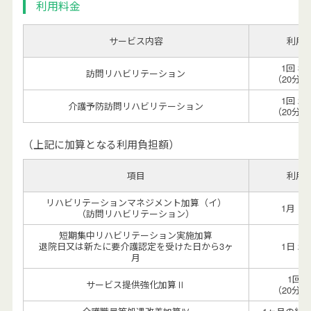
利用料金
サービス内容
利用
1回 3,
訪問リハビリテーション
（20分
1回 2,
介護予防訪問リハビリテーション
（20分
（上記に加算となる利用負担額）
項目
利用
リハビリテーションマネジメント加算（イ）
1月 1,
（訪問リハビリテーション）
短期集中リハビリテーション実施加算
退院日又は新たに要介護認定を受けた日から3ヶ
1日 2,
月
1回 3
サービス提供強化加算Ⅱ
（20分