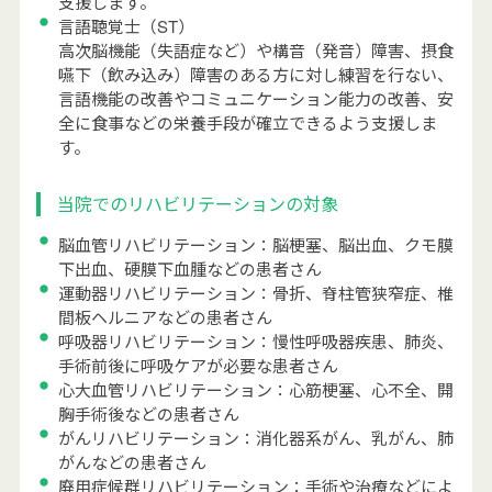
支援します。
言語聴覚士（ST）
高次脳機能（失語症など）や構音（発音）障害、摂食
嚥下（飲み込み）障害のある方に対し練習を行ない、
言語機能の改善やコミュニケーション能力の改善、安
全に食事などの栄養手段が確立できるよう支援しま
す。
当院でのリハビリテーションの対象
脳血管リハビリテーション：脳梗塞、脳出血、クモ膜
下出血、硬膜下血腫などの患者さん
運動器リハビリテーション：骨折、脊柱管狭窄症、椎
間板ヘルニアなどの患者さん
呼吸器リハビリテーション：慢性呼吸器疾患、肺炎、
手術前後に呼吸ケアが必要な患者さん
心大血管リハビリテーション：心筋梗塞、心不全、開
胸手術後などの患者さん
がんリハビリテーション：消化器系がん、乳がん、肺
がんなどの患者さん
廃用症候群リハビリテーション：手術や治療などによ