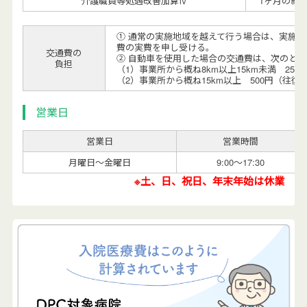
介護職員等処遇改善加算Ⅳ
1ヶ月の総
① 通常の実施地域を越えて行う場合は、実施
費の実費を申し受ける。
交通費の
② 自動車を使用した場合の交通費は、次のと
負担
（1）事業所から概ね8km以上15km未満 250
（2）事業所から概ね15km以上 500円（往復1,
営業日
営業日
営業時間
月曜日～金曜日
9:00～17:30
※土、日、祝日、年末年始は休業