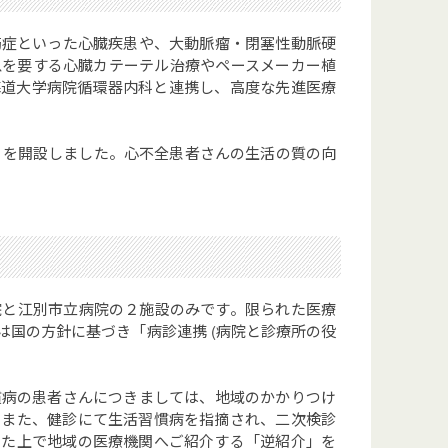
筋症といった心臓疾患や、大動脈瘤・閉塞性動脈硬
急を要する心臓カテーテル治療やペースメーカー植
海道大学病院循環器内科と連携し、高度な先進医療
」を開設しました。心不全患者さんの生活の質の向
院と江別市立病院の２施設のみです。限られた医療
国の方針に基づき「病診連携 (病院と診療所の役
慣病の患者さんにつきましては、地域のかかりつけ
。また、健診にて生活習慣病を指摘され、二次検診
った上で地域の医療機関へご紹介する「逆紹介」を