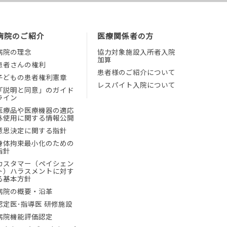
病院のご紹介
医療関係者の方
病院の理念
協力対象施設入所者入院
加算
患者さんの権利
患者様のご紹介について
子どもの患者権利憲章
レスパイト入院について
「説明と同意」のガイド
ライン
医療品や医療機器の適応
外使用に関する情報公開
意思決定に関する指針
身体拘束最小化のための
指針
カスタマー（ペイシェン
ト）ハラスメントに対す
る基本方針
病院の概要・沿革
認定医･指導医 研修施設
病院機能評価認定