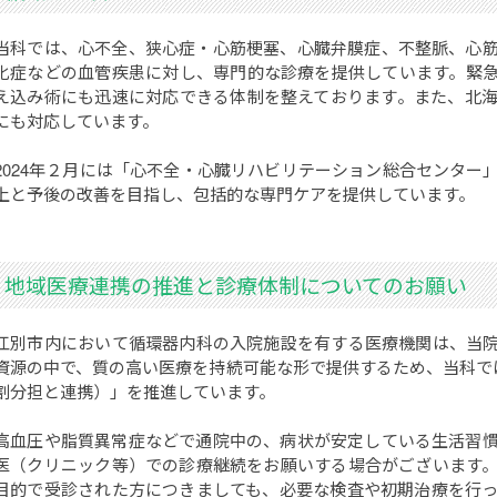
当科では、心不全、狭心症・心筋梗塞、心臓弁膜症、不整脈、心
化症などの血管疾患に対し、専門的な診療を提供しています。緊
え込み術にも迅速に対応できる体制を整えております。また、北
にも対応しています。
2024年２月には「心不全・心臓リハビリテーション総合センター
上と予後の改善を目指し、包括的な専門ケアを提供しています。
地域医療連携の推進と診療体制についてのお願い
江別市内において循環器内科の入院施設を有する医療機関は、当
資源の中で、質の高い医療を持続可能な形で提供するため、当科では
割分担と連携）」を推進しています。
高血圧や脂質異常症などで通院中の、病状が安定している生活習
医（クリニック等）での診療継続をお願いする場合がございます
目的で受診された方につきましても、必要な検査や初期治療を行