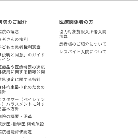
病院のご紹介
医療関係者の方
病院の理念
協力対象施設入所者入院
加算
患者さんの権利
患者様のご紹介について
子どもの患者権利憲章
レスパイト入院について
「説明と同意」のガイド
ライン
医療品や医療機器の適応
外使用に関する情報公開
意思決定に関する指針
身体拘束最小化のための
指針
カスタマー（ペイシェン
ト）ハラスメントに対す
る基本方針
病院の概要・沿革
認定医･指導医 研修施設
病院機能評価認定