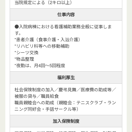
当院規定による（2キロ以上）
仕事内容
●入院病棟における看護補助業務全般に従事しま
す。
*患者介護（食事介護・入浴介護）
*リハビリ科等への移動補助
*シーツ交換
*物品整理
*夜勤は、月4回～5回程度
福利厚生
社会保険制度の加入／慶弔見舞／医療費の助成等／
被服の貸与／職員給食
職員親睦会への助成（親睦会：テニスクラブ・ラン
ニング同好会・手話サークル等）
加入保険制度