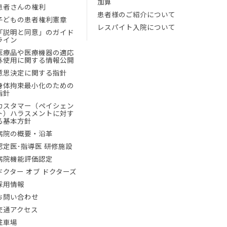
加算
患者さんの権利
患者様のご紹介について
子どもの患者権利憲章
レスパイト入院について
「説明と同意」のガイド
ライン
医療品や医療機器の適応
外使用に関する情報公開
意思決定に関する指針
身体拘束最小化のための
指針
カスタマー（ペイシェン
ト）ハラスメントに対す
る基本方針
病院の概要・沿革
認定医･指導医 研修施設
病院機能評価認定
ドクター オブ ドクターズ
採用情報
お問い合わせ
交通アクセス
駐車場