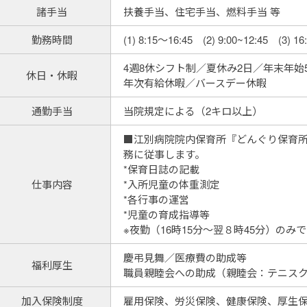
諸手当
扶養手当、住宅手当、燃料手当 等
勤務時間
(1) 8:15～16:45 (2) 9:00~12:45 (3) 16
4週8休シフト制／夏休み2日／年末年始5日
休日・休暇
年次有給休暇／バースデー休暇
通勤手当
当院規定による（2キロ以上）
■江別病院院内保育所『どんぐり保育
務に従事します。
*保育日誌の記載
仕事内容
*入所児童の体重測定
*各行事の運営
*児童の育成指導等
※夜勤（16時15分～翌８時45分）の
慶弔見舞／医療費の助成等
福利厚生
職員親睦会への助成（親睦会：テニスク
加入保険制度
雇用保険、労災保険、健康保険、厚生