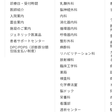
診療日・受付時間
乳腺外科
医師紹介
脳神経外科
入院案内
内科
面会案内
消化器内科
施設のご案内
循環器内科
ジェネリック医薬品
呼吸器内科
患者サポートセンター
整形外科
DPC/PDPS（診断群分類
麻酔科
包括支払い制度）
リハビリテーション科
放射線科
臨床工学科
薬局
検査科
化学療法室
脳ドック
栄養科
看護部
透析センター