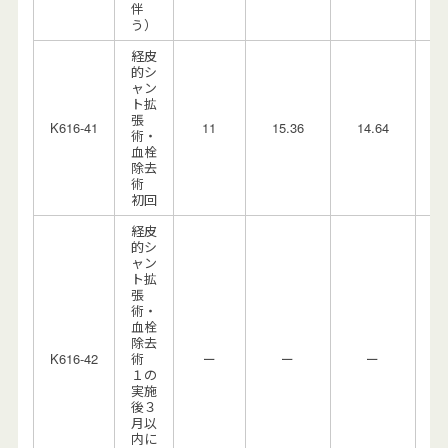
伴
う）
経皮
的シ
ャン
ト拡
張
K616-41
11
15.36
14.64
0.
術・
血栓
除去
術
初回
経皮
的シ
ャン
ト拡
張
術・
血栓
除去
K616-42
術
ー
ー
ー
１の
実施
後３
月以
内に