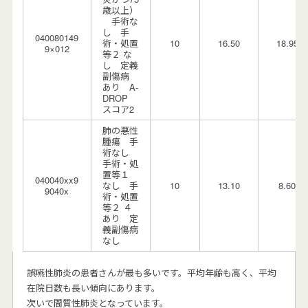
歳以上）
手術な
し 手
040080149
術・処置
10
16.50
18.95
9×012
等２ な
し 定義
副傷病
あり A-
DROP
スコア2
肺の悪性
腫瘍 手
術なし
手術・処
置等１
040040xx9
なし 手
10
13.10
8.60
9040x
術・処置
等２ ４
あり 定
義副傷病
なし
誤嚥性肺炎の患者さんが最も多いです。平均年齢も高く、平均
在院日数も長い傾向にあります。
次いで間質性肺炎となっています。