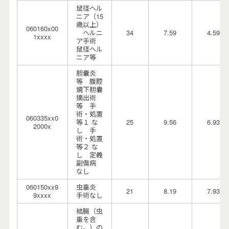
鼠径ヘル
ニア（15
歳以上）
060160x00
ヘルニ
34
7.59
4.59
1xxxx
ア手術
鼠径ヘル
ニア等
胆嚢炎
等 腹腔
鏡下胆嚢
摘出術
等 手
術・処置
060335xx0
等１ な
25
9.56
6.93
2000x
し 手
術・処置
等２ な
し 定義
副傷病
なし
060150xx9
虫垂炎
21
8.19
7.93
9xxxx
手術なし
結腸（虫
垂を含
む。）の