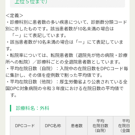
上位５位まで）
＜定義＞
・診療科別に患者数の多い疾患について、診断群分類コード
別に示したものです。該当患者数が10名未満の場合は
「－」にて表記しています。
・該当患者数が10名未満の場合は「ー」にて表記していま
す。
・転院率については、転院患者数（退院先が他の病院・診療
所への転院）／診療科ごとの全退院患者数としています。
・平均在院日数（自院）：入院中の在院日数をDPCコード毎
に集計し、その値を症例数で割った平均値です。
・平均在院日数（他院）：厚生労働省より公表されている全
国DPC対象病院の令和３年度における在院日数の平均値で
す。
診療科名：外科
平均
平均
DPCコード
DPC名称
患者数
在院日数
在院日数
（自院）
（全国）