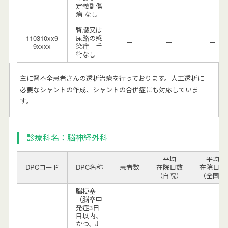
定義副傷
病 なし
腎臓又は
110310xx9
尿路の感
ー
ー
ー
9xxxx
染症 手
術なし
主に腎不全患者さんの透析治療を行っております。人工透析に
必要なシャントの作成、シャントの合併症にも対応していま
す。
診療科名：脳神経外科
平均
平均
DPCコード
DPC名称
患者数
在院日数
在院日数
（自院）
（全国）
脳梗塞
（脳卒中
発症3日
目以内、
かつ、J