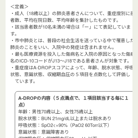
＜定義＞
・成人（18歳以上）の肺炎患者さんについて、重症度別に患
者数、平均在院日数、平均年齢を集計したものです。
・該当患者数が10名未満の場合は「ー」にて表記していま
す。
・市中肺炎とは、普段の社会生活を送っている中で罹患した
肺炎のことをいい、入院中の発症は含まれません。
・最も医療資源を投入した傷病名と入院の原因となった傷病
名のICD-10コードがJ13～J18である患者さんが対象です。
・重症度はA-DROPスコアによって、年齢、脱水状態、呼吸
状態、意識状態、収縮期血圧の５項目を点数化して評価し
ています。
A-DROPの内容（５点満点で、１項目該当する毎に１
点）
年齢：男性70歳以上、女性75歳以上
脱水状態：BUN 21mg/dL以上または脱水あり
呼吸状態：SpO2<=90%（PaO2 60Torr以下）
意識状態：意識障害あり