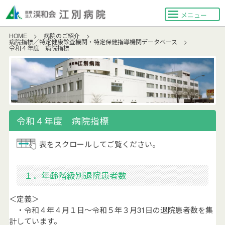
メニュー
HOME
>
病院のご紹介
>
病院指標／特定健康診査機関・特定保健指導機関データベース
>
令和４年度 病院指標
令和４年度 病院指標
表をスクロールしてご覧ください。
１．年齢階級別退院患者数
＜定義＞
・令和４年４月１日～令和５年３月31日の退院患者数を集
計しています。