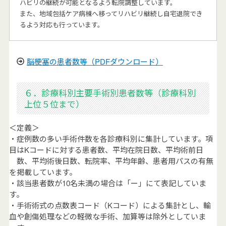
ハビリの継続が可能となるよう転院調整しています。
また、地域包括ケア病棟へ移ってリハビリ継続し自宅退院でき
るよう対応も行っています。
脳梗塞の患者数等（PDFダウンロード）
６．診療科別主要手術別患者数等（診療科別
上位５位まで）
＜定義＞
・症例数の多い手術件数を各診療科別に集計しています。項
目はKコードに対する患者数、平均在院日数、平均術前日
数、平均術後日数、転院率、平均年齢、患者用パスの有無
を掲載しています。
・該当患者数が10名未満の場合は「ー」にて表記していま
す。
・手術術式の点数表コード（Kコード）による集計とし、輸
血や創傷処理などの軽微な手術、加算等は除外としていま