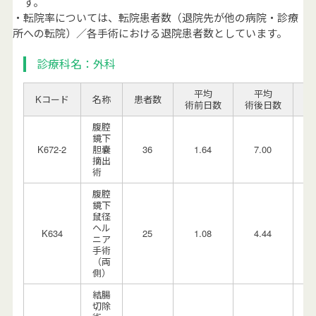
す。
・転院率については、転院患者数（退院先が他の病院・診療
所への転院）／各手術における退院患者数としています。
診療科名：外科
平均
平均
Kコード
名称
患者数
転
術前日数
術後日数
腹腔
鏡下
K672-2
胆嚢
36
1.64
7.00
0.
摘出
術
腹腔
鏡下
鼠径
ヘル
K634
25
1.08
4.44
0.
ニア
手術
（両
側）
結腸
切除