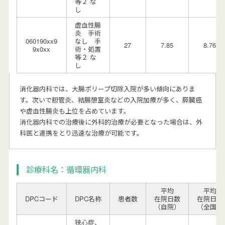
等２ な
し
虚血性腸
炎 手術
060190xx9
なし 手
27
7.85
8.76
9x0xx
術・処置
等２ な
し
消化器内科では、大腸ポリープ切除入院が多い傾向にありま
す。次いで胆管炎、結腸憩室炎などの入院加療が多く、膵臓癌
や虚血性腸炎も上位を占めています。
消化器内科での治療後に外科的治療が必要となった場合は、外
科医と連携をとり迅速な治療が可能です。
診療科名：循環器内科
平均
平均
DPCコード
DPC名称
患者数
在院日数
在院日数
（自院）
（全国）
狭心症、