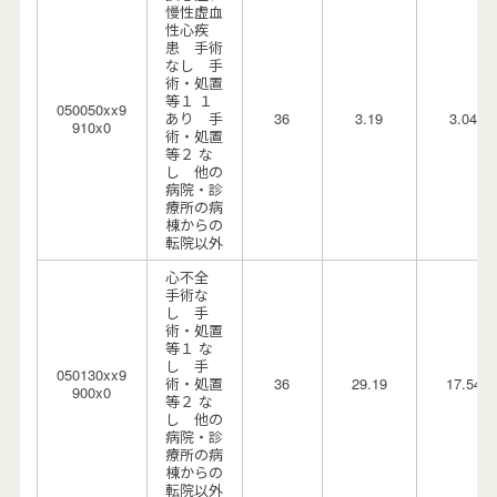
慢性虚血
性心疾
患 手術
なし 手
術・処置
等１ １
050050xx9
あり 手
36
3.19
3.04
910x0
術・処置
等２ な
し 他の
病院・診
療所の病
棟からの
転院以外
心不全
手術な
し 手
術・処置
等１ な
し 手
050130xx9
術・処置
36
29.19
17.54
900x0
等２ な
し 他の
病院・診
療所の病
棟からの
転院以外