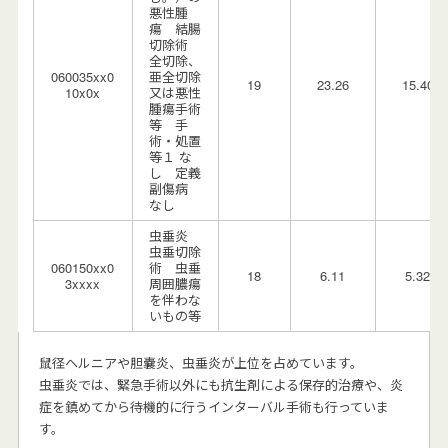
悪性腫
瘍 結腸
切除術
全切除、
060035xx0
亜全切除
19
23.26
15.40
10x0x
又は悪性
腫瘍手術
等 手
術・処置
等１ な
し 定義
副傷病
なし
虫垂炎
虫垂切除
060150xx0
術 虫垂
18
6.11
5.32
3xxxx
周囲膿瘍
を伴わな
いもの等
鼠径ヘルニアや胆嚢炎、虫垂炎が上位を占めています。
虫垂炎では、緊急手術以外にも抗生剤による保存的治療や、炎
症を鎮めてから待機的に行うインターバル手術も行っていま
す。