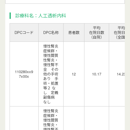
診療科名：人工透析内科
平均
平均
DPCコード
DPC名称
患者数
在院日数
在院日数
（自院）
（全国）
慢性腎炎
症候群・
慢性間質
性腎炎・
慢性腎不
全 その
110280xx9
他の手術
12
10.17
14.23
7x00x
あり 手
術・処置
等２ な
し 定義
副傷病
なし
慢性腎炎
症候群・
慢性間質
性腎炎・
慢性腎不