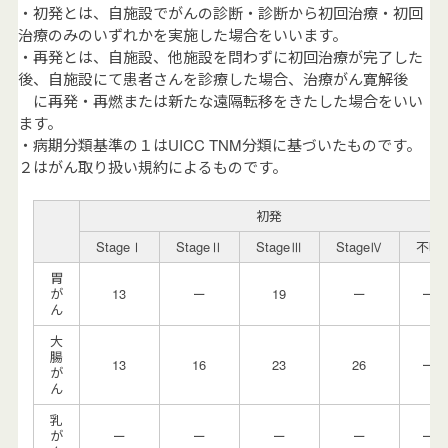
・初発とは、自施設でがんの診断・診断から初回治療・初回
治療のみのいずれかを実施した場合をいいます。
・再発とは、自施設、他施設を問わずに初回治療が完了した
後、自施設にて患者さんを診療した場合、治療がん寛解後
に再発・再燃または新たな遠隔転移をきたした場合をいい
ます。
・病期分類基準の１はUICC TNM分類に基づいたものです。
２はがん取り扱い規約によるものです。
初発
StageⅠ
StageⅡ
StageⅢ
StageⅣ
不明
胃
が
13
ー
19
ー
ー
ん
大
腸
13
16
23
26
ー
が
ん
乳
が
ー
ー
ー
ー
ー