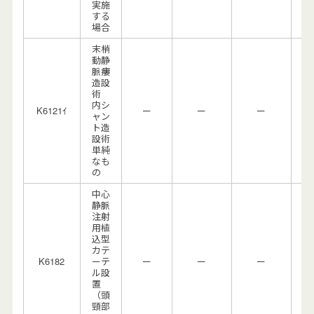
実施
する
場合
末梢
動静
脈瘻
造設
術
内シ
K6121ｲ
ー
ー
ー
ャン
ト造
設術
単純
なも
の
中心
静脈
注射
用植
込型
カテ
K6182
ーテ
ー
ー
ー
ル設
置
（頭
頸部