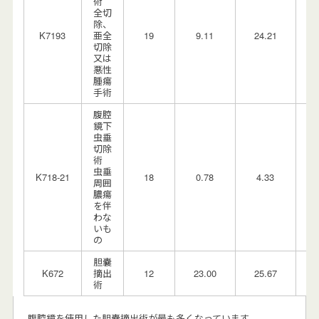
術
全切
除、
1
K7193
亜全
19
9.11
24.21
切除
又は
悪性
腫瘍
手術
腹腔
鏡下
虫垂
切除
術
虫垂
K718-21
18
0.78
4.33
0.
周囲
膿瘍
を伴
わな
いも
の
胆嚢
K672
摘出
12
23.00
25.67
0.
術
腹腔鏡を使用した胆嚢摘出術が最も多くなっています。