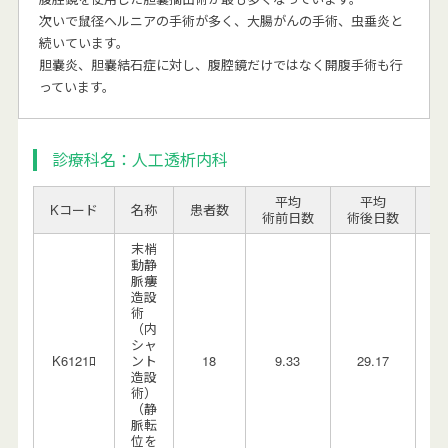
次いで鼠径ヘルニアの手術が多く、大腸がんの手術、虫垂炎と
続いています。
胆嚢炎、胆嚢結石症に対し、腹腔鏡だけではなく開腹手術も行
っています。
診療科名：人工透析内科
平均
平均
Kコード
名称
患者数
転
術前日数
術後日数
末梢
動静
脈瘻
造設
術
（内
シャ
K6121ﾛ
ント
18
9.33
29.17
0.
造設
術）
（静
脈転
位を