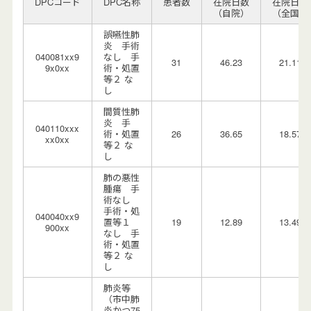
DPCコード
DPC名称
患者数
在院日数
在院日数
（自院）
（全国）
誤嚥性肺
炎 手術
040081xx9
なし 手
31
46.23
21.11
9x0xx
術・処置
等２ な
し
間質性肺
炎 手
040110xxx
術・処置
26
36.65
18.57
xx0xx
等２ な
し
肺の悪性
腫瘍 手
術なし
手術・処
040040xx9
置等１
19
12.89
13.49
900xx
なし 手
術・処置
等２ な
し
肺炎等
（市中肺
炎かつ75