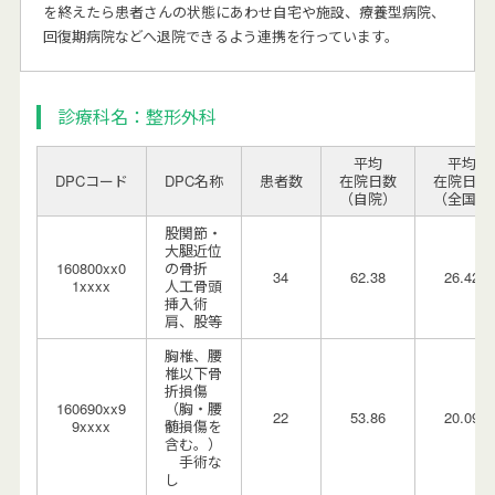
を終えたら患者さんの状態にあわせ自宅や施設、療養型病院、
回復期病院などへ退院できるよう連携を行っています。
診療科名：整形外科
平均
平均
DPCコード
DPC名称
患者数
在院日数
在院日数
（自院）
（全国）
股関節・
大腿近位
160800xx0
の骨折
34
62.38
26.42
1xxxx
人工骨頭
挿入術
肩、股等
胸椎、腰
椎以下骨
折損傷
160690xx9
（胸・腰
22
53.86
20.09
9xxxx
髄損傷を
含む。）
手術な
し