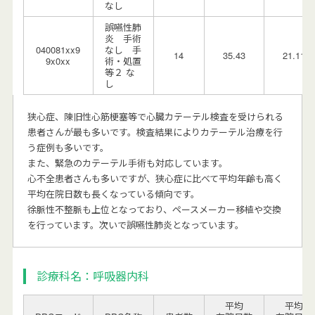
なし
誤嚥性肺
炎 手術
040081xx9
なし 手
14
35.43
21.11
9x0xx
術・処置
等２ な
し
狭心症、陳旧性心筋梗塞等で心臓カテーテル検査を受けられる
患者さんが最も多いです。検査結果によりカテーテル治療を行
う症例も多いです。
また、緊急のカテーテル手術も対応しています。
心不全患者さんも多いですが、狭心症に比べて平均年齢も高く
平均在院日数も長くなっている傾向です。
徐脈性不整脈も上位となっており、ペースメーカー移植や交換
を行っています。次いで誤嚥性肺炎となっています。
診療科名：呼吸器内科
平均
平均