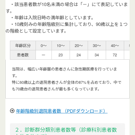
・該当患者数が10名未満の場合は「－」にて表記していま
す。
・年齢は入院日時の満年齢としています。
・10歳刻みの年齢階級別に集計しており、90歳以上を１つ
の階級として設定しています。
年齢区分
0～
10～
20～
30～
40～
50
患者数
ー
23
24
34
72
15
当院は、幅広い年齢層の患者さんに急性期医療を行っていま
す。
特に60歳以上の退院患者さんが全体の87%を占めており、中で
も70歳台の退院患者さんが最も多くなっています。
年齢階級別退院患者数 （PDFダウンロード）
２．診断群分類別患者数等（診療科別患者数