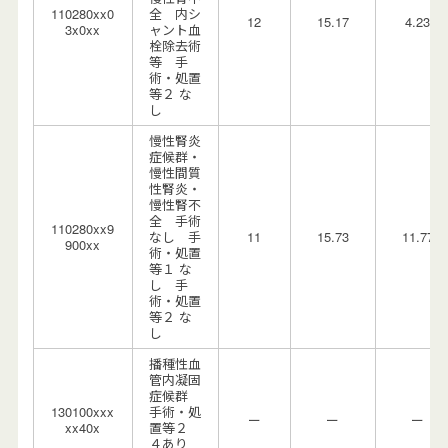
110280xx0
全 内シ
12
15.17
4.23
3x0xx
ャント血
栓除去術
等 手
術・処置
等２ な
し
慢性腎炎
症候群・
慢性間質
性腎炎・
慢性腎不
全 手術
110280xx9
なし 手
11
15.73
11.77
900xx
術・処置
等１ な
し 手
術・処置
等２ な
し
播種性血
管内凝固
症候群
130100xxx
手術・処
ー
ー
ー
xx40x
置等２
４あり