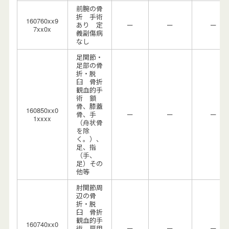
前腕の骨
折 手術
160760xx9
あり 定
ー
ー
ー
7xx0x
義副傷病
なし
足関節・
足部の骨
折・脱
臼 骨折
観血的手
術 鎖
骨、膝蓋
160850xx0
骨、手
ー
ー
ー
1xxxx
（舟状骨
を除
く。）、
足、指
（手、
足）その
他等
肘関節周
辺の骨
折・脱
臼 骨折
観血的手
160740xx0
術 肩甲
ー
ー
ー