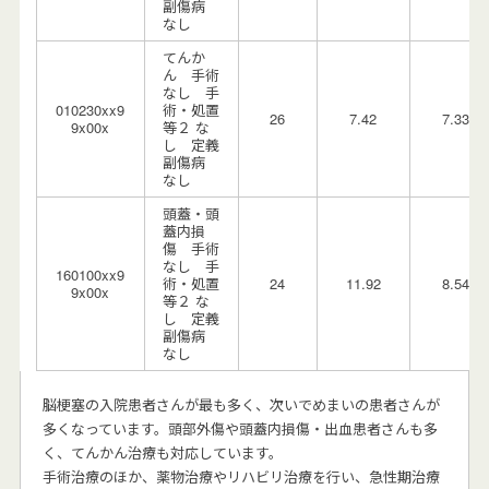
副傷病
なし
てんか
ん 手術
なし 手
010230xx9
術・処置
26
7.42
7.33
9x00x
等２ な
し 定義
副傷病
なし
頭蓋・頭
蓋内損
傷 手術
なし 手
160100xx9
術・処置
24
11.92
8.54
9x00x
等２ な
し 定義
副傷病
なし
脳梗塞の入院患者さんが最も多く、次いでめまいの患者さんが
多くなっています。頭部外傷や頭蓋内損傷・出血患者さんも多
く、てんかん治療も対応しています。
手術治療のほか、薬物治療やリハビリ治療を行い、急性期治療