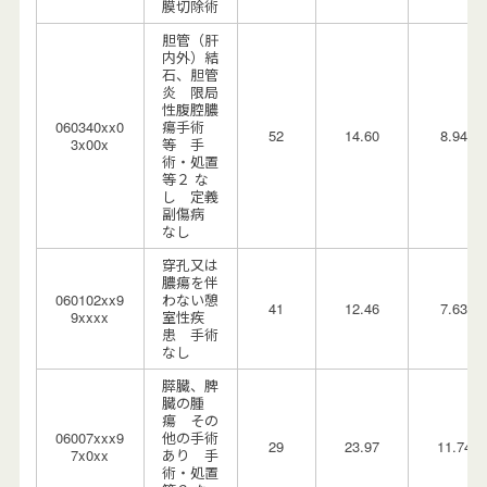
膜切除術
胆管（肝
内外）結
石、胆管
炎 限局
性腹腔膿
060340xx0
瘍手術
52
14.60
8.94
3x00x
等 手
術・処置
等２ な
し 定義
副傷病
なし
穿孔又は
膿瘍を伴
060102xx9
わない憩
41
12.46
7.63
9xxxx
室性疾
患 手術
なし
膵臓、脾
臓の腫
瘍 その
06007xxx9
他の手術
29
23.97
11.74
7x0xx
あり 手
術・処置