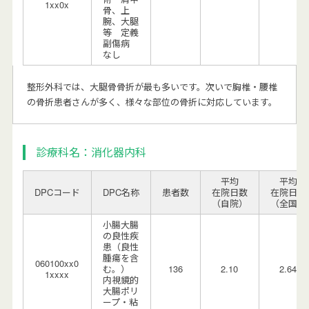
1xx0x
骨、上
腕、大腿
等 定義
副傷病
なし
整形外科では、大腿骨骨折が最も多いです。次いで胸椎・腰椎
の骨折患者さんが多く、様々な部位の骨折に対応しています。
診療科名：消化器内科
平均
平均
DPCコード
DPC名称
患者数
在院日数
在院日数
（自院）
（全国）
小腸大腸
の良性疾
患（良性
腫瘍を含
060100xx0
む。）
136
2.10
2.64
1xxxx
内視鏡的
大腸ポリ
ープ・粘