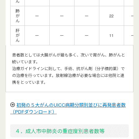
ん
肺
が
ー
ー
ー
22
ー
ん
肝
が
ー
ー
ー
11
ー
ん
患者数としては大腸がんが最も多く、次いで胃がん、肺がんと
続いています。
治療ガイドラインに則して、手術、抗がん剤（分子標的薬）で
の治療を行っています。放射線治療が必要な場合には他院と連
携をとっています。
初発の５大がんのUICC病期分類別並びに再発患者数
（PDFダウンロード）
４．成人市中肺炎の重症度別患者数等