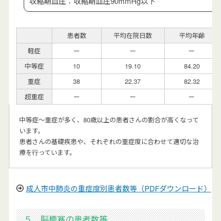
収縮期血圧：収縮期血圧90mmHg以下
患者数
平均在院日数
平均年齢
軽症
ー
ー
ー
中等症
10
19.10
84.20
重症
38
22.37
82.32
超重症
ー
ー
ー
中等症～重症が多く、80歳以上の患者さんの割合が高くなって
います。
患者さんの基礎疾患や、それぞれの重症度に合わせて適切な治
療を行っています。
成人市中肺炎の重症度別患者数等（PDFダウンロード）
５．脳梗塞の患者数等