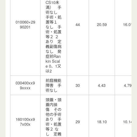
CS10未
満） 手
術なし
手術・処
010060×29
置等１
44
20.59
16.01
90201
なし 手
術・処置
等２ ２
あり 定
義副傷病
なし 発
症前Ran
kin Scal
e 0、1又
は2
前庭機能
030400xx9
障害 手
30
4.43
4.79
9xxxx
術なし
頭蓋・頭
蓋内損
傷 その
他の手術
160100xx9
あり 手
29
18.10
10.14
7x00x
術・処置
等２ な
し 定義