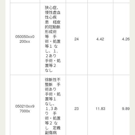
狭心症、
慢性虚血
性心疾
患 経皮
的冠動脈
形成術
050050xx0
等 手
24
4.42
4.26
200xx
術・処置
等１ な
し、１,
２あり
手術・処
置等２
なし
徐脈性不
整脈 手
術あり
手術・処
置等１
なし、
050210xx9
１,３あ
23
11.83
9.89
7000x
り 手
術・処置
等２ な
し 定義
副傷病