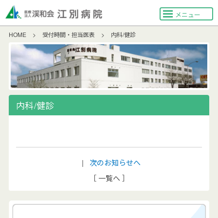
メニュー
HOME
>
受付時間・担当医表
>
内科/健診
内科/健診
|
次のお知らせへ
［ 一覧へ ］